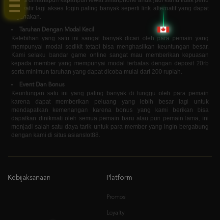
khawatir lagi akses login paling banyak seperti link alternatif yang dapat
digunakan.
Taruhan Dengan Modal Kecil
Kelebihan yang satu ini sangat banyak dicari oleh para pemain yang
mempunyai modal sedikit tetapi bisa menghasilkan keuntungan besar.
Kami selaku bandar game online sangat mau memberikan kepuasan
kepada member yang mempunyai modal terbatas dengan deposit 20rb
serta minimun taruhan yang dapat dicoba mulai dari 200 rupiah.
Event Dan Bonus
Keuntungan satu ini yang paling banyak di tunggu oleh para pemain
karena dapat memberikan peluang yang lebih besar lagi untuk
mendapatkan kemenangan karena bonus yang kami berikan bisa
dapatkan dinikmati oleh semua pemain baru atau pun pemain lama, ini
menjadi salah satu daya tarik untuk para member yang ingin bergabung
dengan kami di situs asianslot88.
Kebijaksanaan
Platform
Promosi
Loyalty