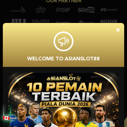
OUR PARTNER
×
WELCOME TO ASIANSLOT88