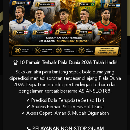
🏆
10 Pemain Terbaik Piala Dunia 2026 Telah Hadir!
Saksikan aksi para bintang sepak bola dunia yang
diprediksi menjadi sorotan terbesar di ajang Piala Dunia
2026. Dapatkan prediksi pertandingan terbaru dan
ASIANSLOT88 : Slot88 Situs Game Slot Gacor
pengalaman terbaik bersama ASIANSLOT88.
Online & Daftar Slot777 Terpercaya
✔ Prediksi Bola Terupdate Setiap Hari
Bermain Game Slot gacor dan
✔ Analisis Pemain & Tim Favorit Dunia
✔ Akses Cepat, Aman & Mudah Digunakan
slot88 Terpercaya Di Asianslot88
ASIANSLOT88
Merupakan situs resmi Game slot gacor online terbaik dan
📞 PELAYANAN NON-STOP 24 JAM