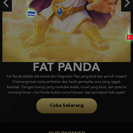
IDR
1,048,400.00
Previous
Ne
Gates of Olympus™
aweja****a
IDR
1,022,800.00
FAT PANDA
Fat Panda adalah slot brand dari Pragmatic Play yang bold dan penuh impact!
Dirancang buat nyita perhatian dan kasih gameplay seru yang nggak
ketebak. Dengan energi yang meledak-ledak, visual yang kece, dan potensi
menang besar—Fat Panda bukan cuma hiburan, tapi pembawa hoki sejati!
Coba Sekarang