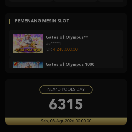
PEMENANG MESIN SLOT
Gates of Olympus™
de****1
IDR
4,248,000.00
Gates of Olympus 1000
com****e
IDR
3,443,300.00
NEX4D POOLS DAY
Gates of Olympus Super Scatter
k****u
6315
IDR
2,465,540.00
Gates of Olympus™
Sab, 08-Agt-2026 00.00.00
aweja****a
IDR
2,254,800.00