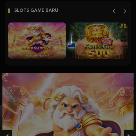
SLOTS GAME BARU
Gates of Olympus 1000
iqbala****8
IDR
2,076,200.00
Mahjong Wins 3 – Black Scatter
k****t
IDR
1,473,000.00
Gates of Olympus Super Scatter
de****1
IDR
1,417,470.00
Gates of Olympus™
bat****9
IDR
1,078,800.00
Mahjong Wins 3 – Black Scatter
k****t