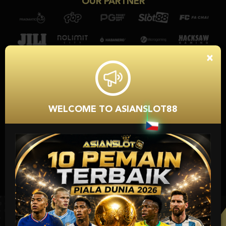
OUR PARTNER
×
WELCOME TO ASIANSLOT88