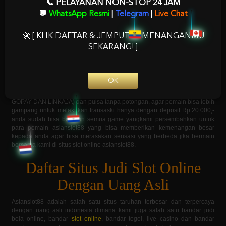
📞 PELAYANAN NON-STOP 24 JAM
terpercaya saat ini di indonesia dengan server thailand, dimana kami
adalah salah satu situs slot88, slot777 online dan mencakup sebagai
💬
WhatsApp Resmi
|
Telegram
|
Live Chat
bandar togel, poker, casino dan bola terpercaya. asianslot88 sekarang
hadir dengan permainan terlengkap yang dapat kalian nikmati semua
🚀 [ KLIK DAFTAR & JEMPUT KEMENANGANMU
permainan yang kami persembahkan kepada anda semua, kami juga
menyediakan pelayanan 24 jam non stop yang dapatkan anda hubungi
SEKARANG! ]
melalui livechat, telegram, media sosial seperti facebook, instagram dan
twitter.
sekarang ini Asianslot88 sudah memperbaharui sistem transaksi deposit
OK
yang dapat kalian gunakan untuk deposit melalui via bank (BCA, BRI,
BNI, PERMATA, DANAMON & MANDIRI) , via e-wallet (QRIS, DANA, OVO,
GOPAY DAN LINKAJA) dan pulsa tanpa potongan, agar pemain bisa lebih
gampang untuk melakukan transaski hanya dengan deposit Rp.20.000,-
anda sudah bisa bermain semua game yangkami persembahkan untuk
para pemain asianslot88 yang bisa memberikan kemenangan besar
kepada anda agar bisa merasakan sensasi yang berbeda jika bermain
bersama kami di situs slot online asianslot88.
Daftar Situs Judi Slot Online
Dengan Uang Asli
Asianslot88 adalah salah satu situs taruhan terbesar dan terpercaya
dengan uang asli indonesia dimana kami juga salah satu bandar judi
bola online, bandar
slot online
, bandar togel, live casino dan bandar