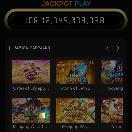
JACKPOT
PLAY
IDR
12,745,073,738
GAME POPULER
Gates of Olympus POP
Storm of Seth 2
Goyang Gai
Mahjong Wins 3 – Black Scatter
Mahjong Ways
Poker Win