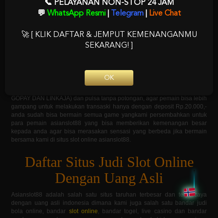
📞 PELAYANAN NON-STOP 24 JAM
terpercaya saat ini di indonesia dengan server thailand, dimana kami
adalah salah satu situs slot88, slot777 online dan mencakup sebagai
💬
WhatsApp Resmi
|
Telegram
|
Live Chat
bandar togel, poker, casino dan bola terpercaya. asianslot88 sekarang
hadir dengan permainan terlengkap yang dapat kalian nikmati semua
🚀 [ KLIK DAFTAR & JEMPUT KEMENANGANMU
permainan yang kami persembahkan kepada anda semua, kami juga
menyediakan pelayanan 24 jam non stop yang dapatkan anda hubungi
SEKARANG! ]
melalui livechat, telegram, media sosial seperti facebook, instagram dan
twitter.
sekarang ini Asianslot88 sudah memperbaharui sistem transaksi deposit
OK
yang dapat kalian gunakan untuk deposit melalui via bank (BCA, BRI,
BNI, PERMATA, DANAMON & MANDIRI) , via e-wallet (QRIS, DANA, OVO,
GOPAY DAN LINKAJA) dan pulsa tanpa potongan, agar pemain bisa lebih
gampang untuk melakukan transaski hanya dengan deposit Rp.20.000,-
anda sudah bisa bermain semua game yangkami persembahkan untuk
para pemain asianslot88 yang bisa memberikan kemenangan besar
kepada anda agar bisa merasakan sensasi yang berbeda jika bermain
bersama kami di situs slot online asianslot88.
Daftar Situs Judi Slot Online
Dengan Uang Asli
Asianslot88 adalah salah satu situs taruhan terbesar dan terpercaya
dengan uang asli indonesia dimana kami juga salah satu bandar judi
bola online, bandar
slot online
, bandar togel, live casino dan bandar