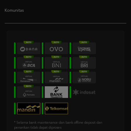
Komunitas
* Selama bank maintenance dan bank offline deposit dan
penarikan tidak dapat diproses