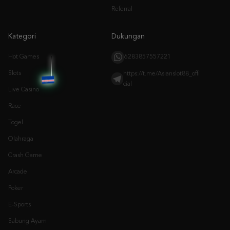
Referral
Kategori
Dukungan
Hot Games
6283857557221
Slots
https://t.me/Asianslot88_offi
cial
Live Casino
Race
Togel
Olahraga
Crash Game
Arcade
Poker
E-Sports
Sabung Ayam