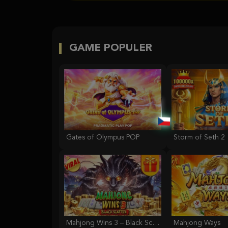
GAME POPULER
Gates of Olympus POP
Storm of Seth 2
Mahjong Wins 3 – Black Scatter
Mahjong Ways