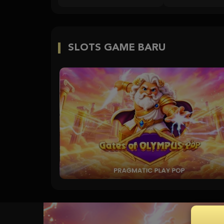
SLOTS GAME BARU