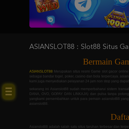
ASIANSLOT88 : Slot88 Situs Ga
Bermain Game
ASIANSLOT88
Merupakan situs resmi Game slot gacor online t
LINK GACOR!
sebagai bandar togel, poker, casino dan bola terpercaya. as
kami juga menyediakan pelayanan 24 jam non stop yang dapatkan
sekarang ini Asianslot88 sudah memperbaharui sistem transa
DANA, OVO, GOPAY DAN LINKAJA) dan pulsa tanpa potongan
yangkami persembahkan untuk para pemain asianslot88 yang 
asianslot88.
Dafta
Asianslot88 adalah salah satu situs taruhan terbesar dan ter