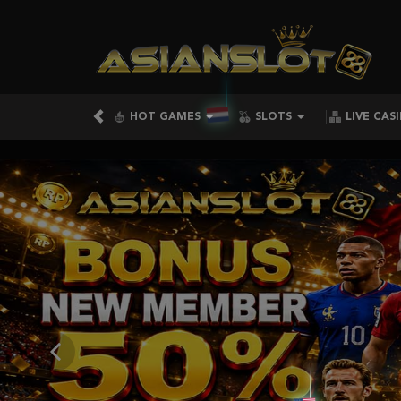
HOT GAMES
SLOTS
LIVE CAS