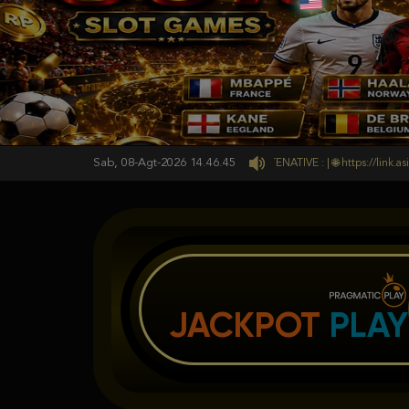
Sab, 08-Agt-2026 14.46.45
& Demo List Slot777 Trusted.*** LINK ARLTENATIVE : | 🌐 https://link.asianslot88-20
JACKPOT
PLAY