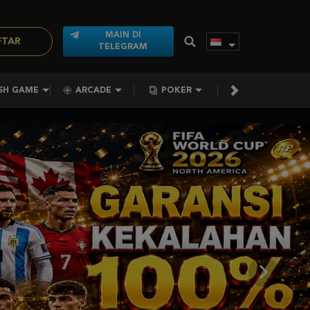
MAIN DI
FTAR
TELEGRAM
SH GAME
ARCADE
POKER
E-SPORTS