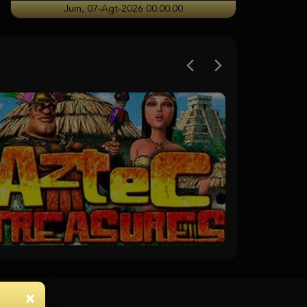
Jum, 07-Agt-2026 00.00.00
Gates of Gatot Kaca
Super Scatter
bu****7
IDR
833,750.00
Gates of Olympus Super
Scatter
artza****2
IDR
779,600.00
Mahjong Wins 3 – Black
Scatter
k****t
IDR
750,050.00
Mahjong Wins 3 – Black
Scatter
k****t
IDR
731,850.00
×