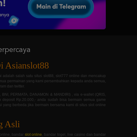
erpercaya
i Asianslot88
i adalah salah satu situs slot88, slot777 online dan mencakup
ti semua permainan yang kami persembahkan kepada anda semua,
am dan twitter.
BRI, BNI, PERMATA, DANAMON & MANDIRI) , via e-wallet (QRIS,
 deposit Rp.20.000,- anda sudah bisa bermain semua game
ang berbeda jika bermain bersama kami di situs slot online
g Asli
 online, bandar
slot online
, bandar togel, live casino dan bandar