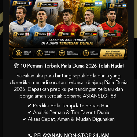
🏆
10 Pemain Terbaik Piala Dunia 2026 Telah Hadir!
Saksikan aksi para bintang sepak bola dunia yang
diprediksi menjadi sorotan terbesar di ajang Piala Dunia
2026. Dapatkan prediksi pertandingan terbaru dan
ASIANSLOT88 : Slot88 Situs Game Slot Gacor
pengalaman terbaik bersama ASIANSLOT88.
Online & Daftar Slot777 Terpercaya
✔ Prediksi Bola Terupdate Setiap Hari
Bermain Game Slot gacor dan
✔ Analisis Pemain & Tim Favorit Dunia
✔ Akses Cepat, Aman & Mudah Digunakan
slot88 Terpercaya Di Asianslot88
ASIANSLOT88
Merupakan situs resmi Game slot gacor online terbaik dan
📞 PELAYANAN NON-STOP 24 JAM