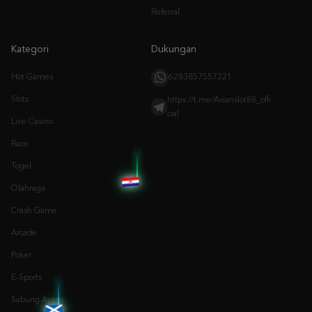
Referral
Kategori
Dukungan
Hot Games
6283857557221
Slots
https://t.me/Asianslot88_offi
cial
Live Casino
Race
Togel
Olahraga
Crash Game
Arcade
Poker
E-Sports
Sabung Ayam