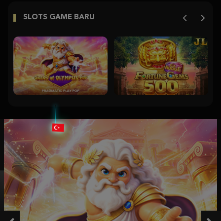
SLOTS GAME BARU
Mahjong Wins 3 – Black Scatter
lam****a
IDR
2,635,000.00
Mahjong Wins 3 – Black Scatter
lam****a
IDR
2,071,200.00
Mahjong Wins 3 – Black Scatter
lam****a
IDR
1,484,000.00
5 Lions Megaways ™ 2
safri****2
IDR
1,296,400.00
Christmas Carol Megaways
ri****0