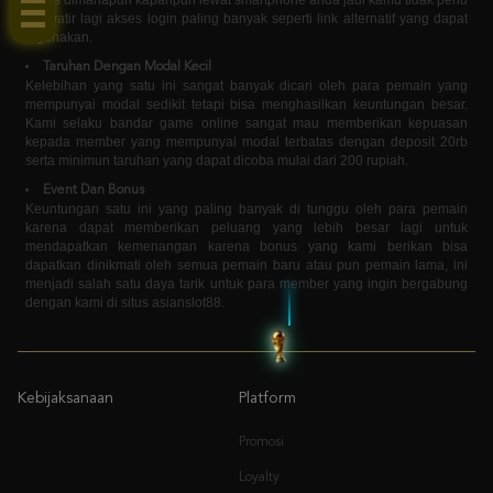
khawatir lagi akses login paling banyak seperti link alternatif yang dapat
digunakan.
Taruhan Dengan Modal Kecil
Kelebihan yang satu ini sangat banyak dicari oleh para pemain yang
mempunyai modal sedikit tetapi bisa menghasilkan keuntungan besar.
Kami selaku bandar game online sangat mau memberikan kepuasan
kepada member yang mempunyai modal terbatas dengan deposit 20rb
serta minimun taruhan yang dapat dicoba mulai dari 200 rupiah.
Event Dan Bonus
Keuntungan satu ini yang paling banyak di tunggu oleh para pemain
karena dapat memberikan peluang yang lebih besar lagi untuk
mendapatkan kemenangan karena bonus yang kami berikan bisa
dapatkan dinikmati oleh semua pemain baru atau pun pemain lama, ini
menjadi salah satu daya tarik untuk para member yang ingin bergabung
dengan kami di situs asianslot88.
Kebijaksanaan
Platform
Promosi
Loyalty