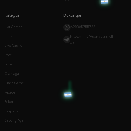
Kategori
Dukungan
Hot Games
6283857557221
Slots
https://t.me/Asianslot88_offi
cial
Live Casino
Race
Togel
Olahraga
Crash Game
Arcade
Poker
E-Sports
Sabung Ayam
Komunitas