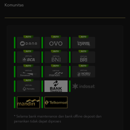
* Selama bank maintenance dan bank offline deposit dan
penarikan tidak dapat diproses