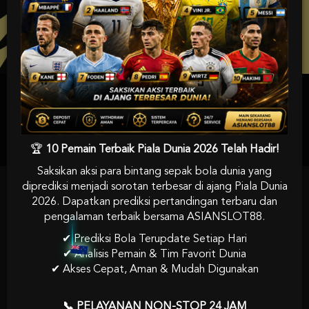
🏆
10 Pemain Terbaik Piala Dunia 2026 Telah Hadir!
Saksikan aksi para bintang sepak bola dunia yang
ASIANSLOT88 : Slot88 Situs Game Slot Gacor
diprediksi menjadi sorotan terbesar di ajang Piala Dunia
Online & Daftar Slot777 Terpercaya
2026. Dapatkan prediksi pertandingan terbaru dan
pengalaman terbaik bersama ASIANSLOT88.
Bermain Game Slot gacor dan
✔ Prediksi Bola Terupdate Setiap Hari
slot88 Terpercaya Di Asianslot88
✔ Analisis Pemain & Tim Favorit Dunia
✔ Akses Cepat, Aman & Mudah Digunakan
ASIANSLOT88
Merupakan situs resmi Game slot gacor online terbaik dan
terpercaya saat ini di indonesia dengan server thailand, dimana kami
adalah salah satu situs slot88, slot777 online dan mencakup sebagai
📞 PELAYANAN NON-STOP 24 JAM