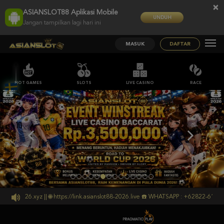
×
ASIANSLOT88 Aplikasi Mobile
UNDUH
Jangan tampilkan lagi hari ini
MASUK
DAFTAR
HOT GAMES
SLOTS
LIVE CASINO
RACE
anslot88-2026.xyz || 🌐 https://link.asianslot88-2026.live ☎️ WHATSAPP : +62822-614