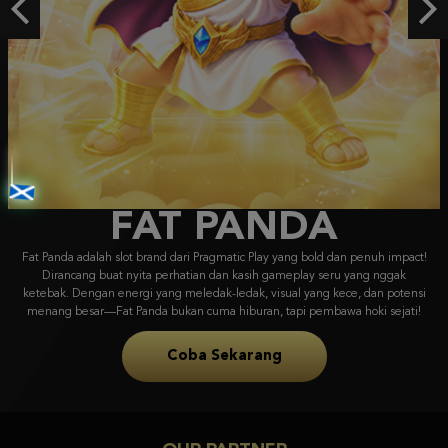
IDR
631,690.00
Previous
Ne
Starlight Princess™ 1000
mus****r
IDR
624,900.00
FAT PANDA
Fat Panda adalah slot brand dari Pragmatic Play yang bold dan penuh impact!
Dirancang buat nyita perhatian dan kasih gameplay seru yang nggak
ketebak. Dengan energi yang meledak-ledak, visual yang kece, dan potensi
menang besar—Fat Panda bukan cuma hiburan, tapi pembawa hoki sejati!
Coba Sekarang