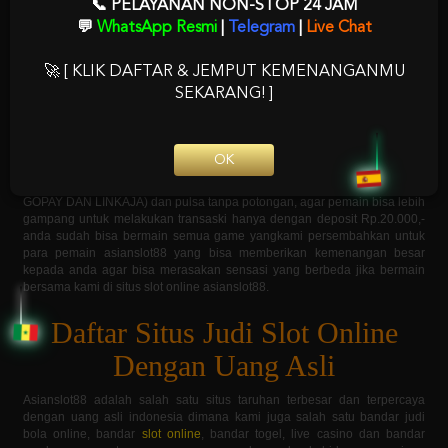
📞 PELAYANAN NON-STOP 24 JAM
terpercaya saat ini di indonesia dengan server thailand, dimana kami
adalah salah satu situs slot88, slot777 online dan mencakup sebagai
💬
WhatsApp Resmi
|
Telegram
|
Live Chat
bandar togel, poker, casino dan bola terpercaya. asianslot88 sekarang
hadir dengan permainan terlengkap yang dapat kalian nikmati semua
🚀 [ KLIK DAFTAR & JEMPUT KEMENANGANMU
permainan yang kami persembahkan kepada anda semua, kami juga
menyediakan pelayanan 24 jam non stop yang dapatkan anda hubungi
SEKARANG! ]
melalui livechat, telegram, media sosial seperti facebook, instagram dan
twitter.
sekarang ini Asianslot88 sudah memperbaharui sistem transaksi deposit
OK
yang dapat kalian gunakan untuk deposit melalui via bank (BCA, BRI,
BNI, PERMATA, DANAMON & MANDIRI) , via e-wallet (QRIS, DANA, OVO,
GOPAY DAN LINKAJA) dan pulsa tanpa potongan, agar pemain bisa lebih
gampang untuk melakukan transaski hanya dengan deposit Rp.20.000,-
anda sudah bisa bermain semua game yangkami persembahkan untuk
para pemain asianslot88 yang bisa memberikan kemenangan besar
kepada anda agar bisa merasakan sensasi yang berbeda jika bermain
bersama kami di situs slot online asianslot88.
Daftar Situs Judi Slot Online
Dengan Uang Asli
Asianslot88 adalah salah satu situs taruhan terbesar dan terpercaya
dengan uang asli indonesia dimana kami juga salah satu bandar judi
bola online, bandar
slot online
, bandar togel, live casino dan bandar