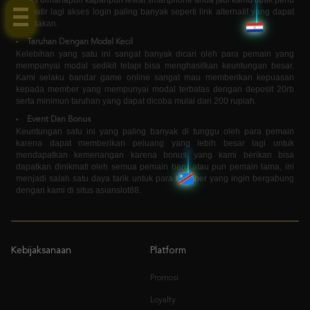
khawatir lagi akses login paling banyak seperti link alternatif yang dapat
digunakan.
Taruhan Dengan Modal Kecil
Kelebihan yang satu ini sangat banyak dicari oleh para pemain yang
mempunyai modal sedikit tetapi bisa menghasilkan keuntungan besar.
Kami selaku bandar game online sangat mau memberikan kepuasan
kepada member yang mempunyai modal terbatas dengan deposit 20rb
serta minimun taruhan yang dapat dicoba mulai dari 200 rupiah.
Event Dan Bonus
Keuntungan satu ini yang paling banyak di tunggu oleh para pemain
karena dapat memberikan peluang yang lebih besar lagi untuk
mendapatkan kemenangan karena bonus yang kami berikan bisa
dapatkan dinikmati oleh semua pemain baru atau pun pemain lama, ini
menjadi salah satu daya tarik untuk para member yang ingin bergabung
dengan kami di situs asianslot88.
Kebijaksanaan
Platform
Promosi
Loyalty