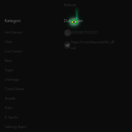
Referral
Kategori
Dukungan
Hot Games
6283857557221
Slots
https://t.me/Asianslot88_offi
cial
Live Casino
Race
Togel
Olahraga
Crash Game
Arcade
Poker
E-Sports
Sabung Ayam