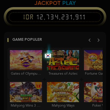
JACKPOT
PLAY
IDR
12,734,231,911
GAME POPULER
Gates of Olympus POP
Treasures of Aztec
Mahjong Wins 3 – Black Scatter
Mahjong Ways
Poker Win