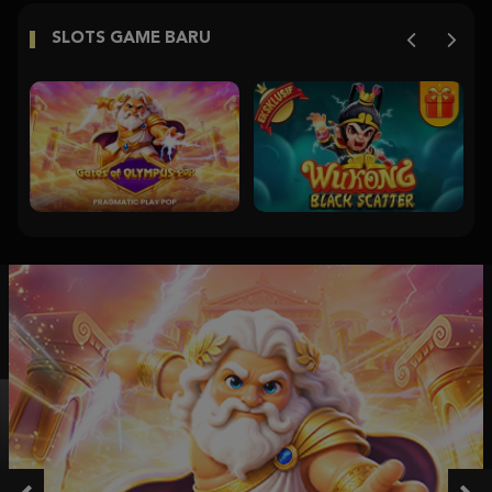
SLOTS GAME BARU
Gates of Olympus Super Scatter
alis****a
IDR
1,543,100.00
Gates of Olympus Super Scatter
alis****a
IDR
1,401,400.00
Gates of Olympus 1000
firmanm****n
IDR
1,398,800.00
Gates of Olympus 1000
com****e
IDR
1,387,400.00
Gates of Olympus Super Scatter
alis****a