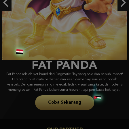
IDR
1,357,650.00
Previous
Ne
Gates of Olympus 1000
de****1
IDR
1,200,700.00
FAT PANDA
Fat Panda adalah slot brand dari Pragmatic Play yang bold dan penuh impact!
Dirancang buat nyita perhatian dan kasih gameplay seru yang nggak
ketebak. Dengan energi yang meledak-ledak, visual yang kece, dan potensi
menang besar—Fat Panda bukan cuma hiburan, tapi pembawa hoki sejati!
Coba Sekarang