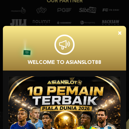
OUR PARTNER
×
WELCOME TO ASIANSLOT88