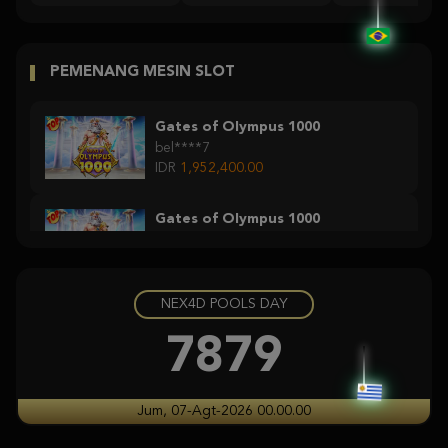
PEMENANG MESIN SLOT
Gates of Olympus 1000
bel****7
IDR
1,952,400.00
Gates of Olympus 1000
fati****d
IDR
1,898,500.00
NEX4D POOLS DAY
Mahjong Wins 3 – Black Scatter
lam****a
7879
IDR
1,791,000.00
Gates of Olympus 1000
Jum, 07-Agt-2026 00.00.00
com****e
IDR
1,607,000.00