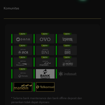
Komunitas
* Selama bank maintenance dan bank offline deposit dan
penarikan tidak dapat diproses