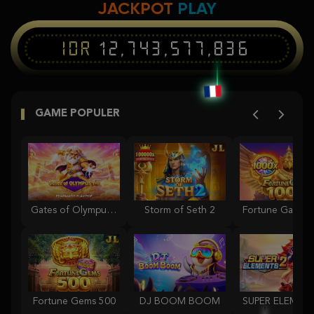
JACKPOT
PLAY
IDR
12,743,577,836
GAME POPULER
Gates of Olympus POP
Storm of Seth 2
Fortune Gems 500
DJ BOOM BOOM