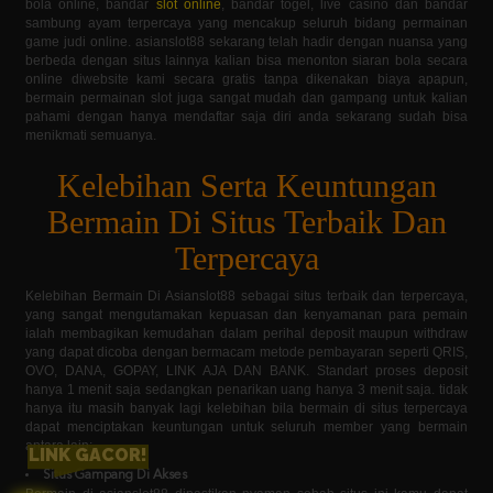
bola online, bandar
slot online
, bandar togel, live casino dan bandar
sambung ayam terpercaya yang mencakup seluruh bidang permainan
game judi online. asianslot88 sekarang telah hadir dengan nuansa yang
berbeda dengan situs lainnya kalian bisa menonton siaran bola secara
online diwebsite kami secara gratis tanpa dikenakan biaya apapun,
bermain permainan slot juga sangat mudah dan gampang untuk kalian
pahami dengan hanya mendaftar saja diri anda sekarang sudah bisa
menikmati semuanya.
Kelebihan Serta Keuntungan
Bermain Di Situs Terbaik Dan
Terpercaya
Kelebihan Bermain Di Asianslot88 sebagai situs terbaik dan terpercaya,
yang sangat mengutamakan kepuasan dan kenyamanan para pemain
ialah membagikan kemudahan dalam perihal deposit maupun withdraw
yang dapat dicoba dengan bermacam metode pembayaran seperti QRIS,
OVO, DANA, GOPAY, LINK AJA DAN BANK. Standart proses deposit
hanya 1 menit saja sedangkan penarikan uang hanya 3 menit saja. tidak
hanya itu masih banyak lagi kelebihan bila bermain di situs terpercaya
dapat menciptakan keuntungan untuk seluruh member yang bermain
antara lain:
LINK GACOR!
Situs Gampang Di Akses