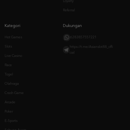
Loyalty
Referral
Kategori
Dukungan
Hot Games
6283857557221
Slots
https://t.me/Asianslot88_offi
cial
Live Casino
Race
Togel
Olahraga
Crash Game
Arcade
Poker
E-Sports