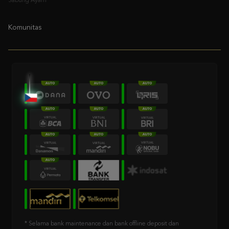
Sabung Ayam
Komunitas
* Selama bank maintenance dan bank offline deposit dan