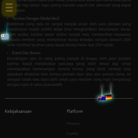
khawatir lagi akses login paling banyak seperti link alternatif yang dapat
digunakan.
Taruhan Dengan Modal Kecil
Kelebihan yang satu ini sangat banyak dicari oleh para pemain yang
mempunyai modal sedikit tetapi bisa menghasilkan keuntungan besar.
Kami selaku bandar game online sangat mau memberikan kepuasan
kepada member yang mempunyai modal terbatas dengan deposit 20rb
serta minimun taruhan yang dapat dicoba mulai dari 200 rupiah.
Event Dan Bonus
Keuntungan satu ini yang paling banyak di tunggu oleh para pemain
karena dapat memberikan peluang yang lebih besar lagi untuk
mendapatkan kemenangan karena bonus yang kami berikan bisa
dapatkan dinikmati oleh semua pemain baru atau pun pemain lama, ini
menjadi salah satu daya tarik untuk para member yang ingin bergabung
dengan kami di situs asianslot88.
Kebijaksanaan
Platform
Promosi
Loyalty