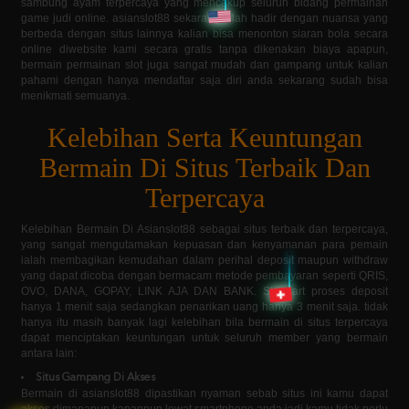
sambung ayam terpercaya yang mencakup seluruh bidang permainan
game judi online. asianslot88 sekarang telah hadir dengan nuansa yang
berbeda dengan situs lainnya kalian bisa menonton siaran bola secara
online diwebsite kami secara gratis tanpa dikenakan biaya apapun,
bermain permainan slot juga sangat mudah dan gampang untuk kalian
pahami dengan hanya mendaftar saja diri anda sekarang sudah bisa
menikmati semuanya.
Kelebihan Serta Keuntungan
Bermain Di Situs Terbaik Dan
Terpercaya
Kelebihan Bermain Di Asianslot88 sebagai situs terbaik dan terpercaya,
yang sangat mengutamakan kepuasan dan kenyamanan para pemain
ialah membagikan kemudahan dalam perihal deposit maupun withdraw
yang dapat dicoba dengan bermacam metode pembayaran seperti QRIS,
OVO, DANA, GOPAY, LINK AJA DAN BANK. Standart proses deposit
hanya 1 menit saja sedangkan penarikan uang hanya 3 menit saja. tidak
hanya itu masih banyak lagi kelebihan bila bermain di situs terpercaya
dapat menciptakan keuntungan untuk seluruh member yang bermain
antara lain:
LINK GACOR!
Situs Gampang Di Akses
Bermain di asianslot88 dipastikan nyaman sebab situs ini kamu dapat
akses dimanapun kapanpun lewat smartphone anda jadi kamu tidak perlu