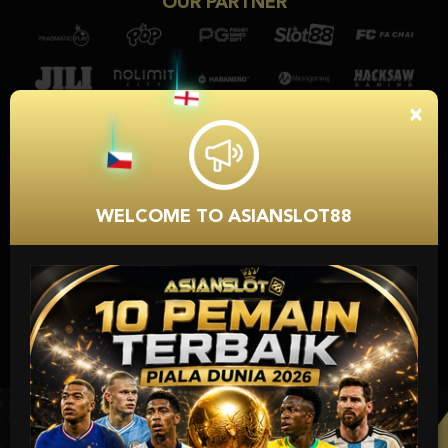
OUR PARTNER
×
WELCOME TO ASIANSLOT88